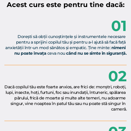
Acest curs este pentru tine dacă:
01
Dorești să obții cunoștințele și instrumentele necesare 
pentru a sprijini copilul tău și pentru a-l ajută să facă față 
anxietății într-un mod sănătos și empatic. Ține minte: 
nimeni 
nu poate învața 
ceva nou 
când nu se simte în siguranță.
02
Dacă copilul tău este foarte anxios, are frici de: monștri, roboți, 
lupi, insecte, hoți, furtuni, foc sau inundații, întuneric, spălarea 
părului, frică de moarte și multe alte temeri, nu adoarme 
singur, vine noaptea în patul tău sau nu poate stă singur în 
cameră.