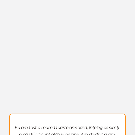
Eu am fost o mamă foarte anxioasă, înțeleg ce simți 
și să știi că sunt alături de tine. Am studiat și am 