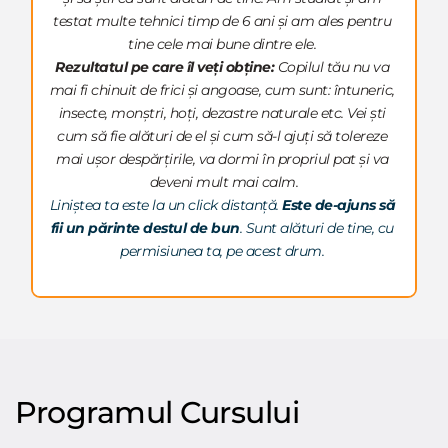
testat multe tehnici timp de 6 ani și am ales pentru 
tine cele mai bune dintre ele. 
Rezultatul pe care îl veți obține: 
Copilul tău nu va 
mai fi chinuit de frici și angoase, cum sunt: întuneric, 
insecte, monștri, hoți, dezastre naturale etc. Vei ști 
cum să fie alături de el și cum să-l ajuți să tolereze 
mai ușor despărțirile, va dormi în propriul pat și va 
deveni mult mai calm.
Liniștea ta este la un click distanță.
 Este de-ajuns să 
fii un părinte destul de bun
. Sunt alături de tine, cu 
permisiunea ta, pe acest drum. 
Programul Cursului