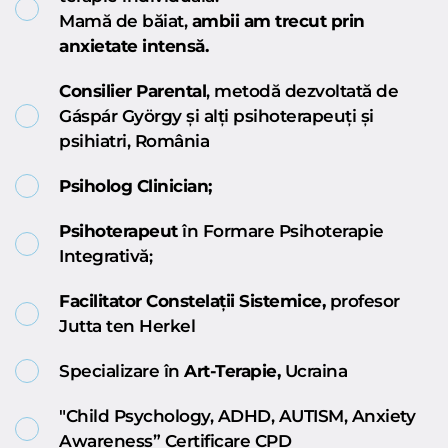
Mamă de băiat, 
ambii am trecut prin 
anxietate intensă.
Consilier Parental
, metodă dezvoltată de 
Gáspár György și alți psihoterapeuți și 
psihiatri, România
Psiholog Clinician;
Psihoterapeut
 în Formare Psihoterapie 
Integrativă;
Facilitator Constelații Sistemice, 
profesor 
Jutta ten Herkel
Specializare în 
Art-Terapie, 
Ucraina
"Child Psychology, ADHD, AUTISM, Anxiety 
Awareness” Certificare CPD