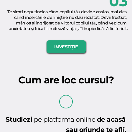
03
Te simți neputincios când copilul tău devine anxios, mai ales 
când încercările de liniştire nu dau rezultat. Devii frustrat, 
mânios şi îngrijorat de viitorul copilul tău, când vezi cum 
anxietatea şi frica îi limitează̆ viața şi îl împiedică să̆ fie fericit.
INVESTIȚIE
Cum are loc cursul?
Studiezi
 pe platforma online 
de acasă 
sau oriunde te afli.