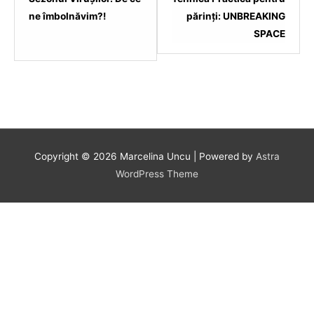
within
ne îmbolnăvim?!
părinți: UNBREAKING
section
SPACE
.
Copyright © 2026
Marcelina Uncu
| Powered by
Astra
WordPress Theme