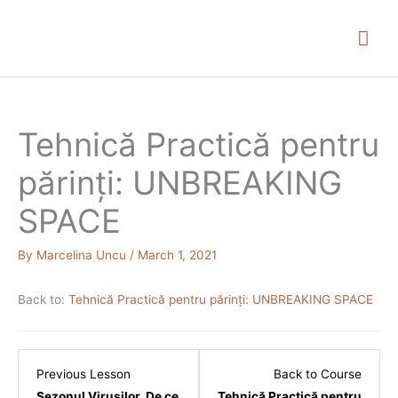
Skip
Mai
to
content
Me
Tehnică Practică pentru
părinți: UNBREAKING
SPACE
By
Marcelina Uncu
/
March 1, 2021
Back to:
Tehnică Practică pentru părinți: UNBREAKING SPACE
Lesson
Previous Lesson
Back to Course
6
Sezonul Virușilor. De ce
Tehnică Practică pentru