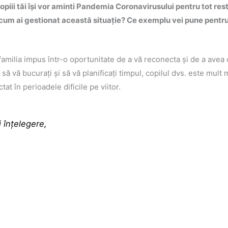
piii tăi își vor aminti Pandemia Coronavirusului pentru tot restul
cum ai gestionat această situație? Ce exemplu vei pune pentru a
familia impus într-o oportunitate de a vă reconecta și de a avea câ
 să vă bucurați și să vă planificați timpul, copilul dvs. este mult
at în perioadele dificile pe viitor.
 înțelegere,