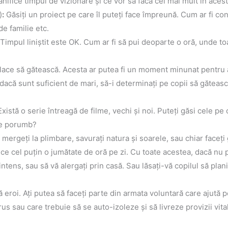
lanifice timpul de vizionare și ce vor să facă cel mai mult în acest
)
:
Găsiți un proiect pe care îl puteți face împreună. Cum ar fi co
de familie etc.
Timpul liniștit este OK. Cum ar fi să pui deoparte o oră, unde to
 place să gătească. Acesta ar putea fi un moment minunat pentru a 
acă sunt suficient de mari, să-i determinați pe copii să gătească
Există o serie întreagă de filme, vechi și noi. Puteți găsi cele pe 
 de porumb?
 mergeți la plimbare, savurați natura și soarele, sau chiar faceți 
izice cel puțin o jumătate de oră pe zi. Cu toate acestea, dacă nu p
ntens, sau să vă alergați prin casă. Sau lăsați-vă copilul să planif
stă eroi. Ați putea să faceți parte din armata voluntară care ajut
s sau care trebuie să se auto-izoleze și să livreze provizii vital