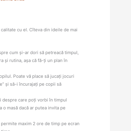
calitate cu el. Cîteva din ideile de mai
spre cum și-ar dori să petreacă timpul,
a și rutina, așa că fă-ți un plan în
opilul. Poate vă place să jucați jocuri
e” și să-i încurajați pe copii să
 despre care poți vorbi în timpul
la o masă dacă ar putea invita pe
e va permite maxim 2 ore de timp pe ecran