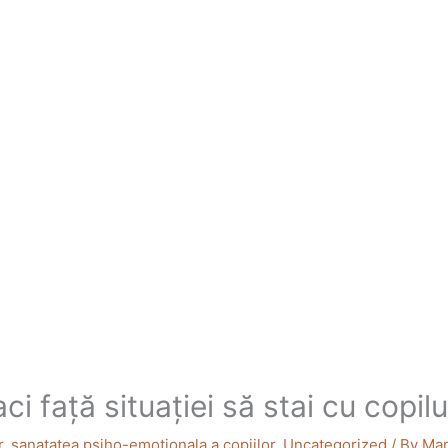
i față situației să stai cu copil
r
,
sanatatea psiho-emotionala a copiilor
,
Uncategorized
/ By
Mar