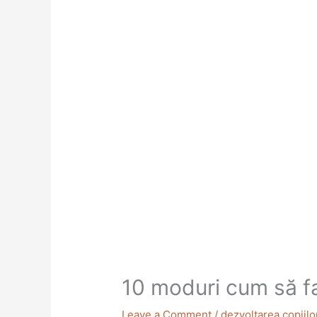
10 moduri cum să fac
Leave a Comment
/
dezvoltarea copiilo