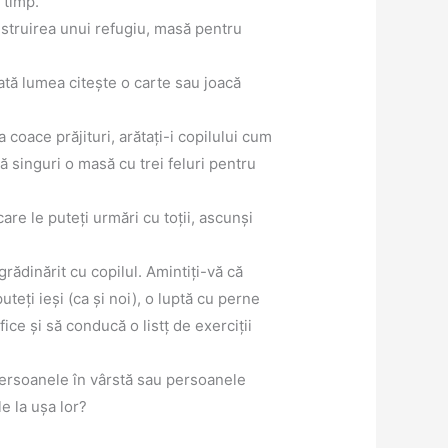
 timp.
nstruirea unui refugiu, masă pentru
ată lumea citește o carte sau joacă
coace prăjituri, arătați-i copilului cum
 singuri o masă cu trei feluri pentru
care le puteți urmări cu toții, ascunși
grădinărit cu copilul. Amintiți-vă că
uteți ieși (ca și noi), o luptă cu perne
ice și să conducă o listț de exerciții
ă persoanele în vârstă sau persoanele
e la ușa lor?