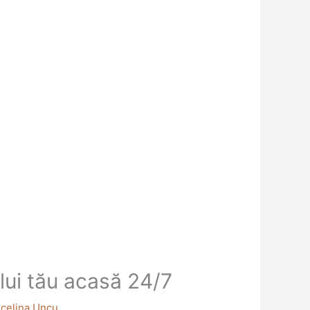
ului tău acasă 24/7
celina Uncu