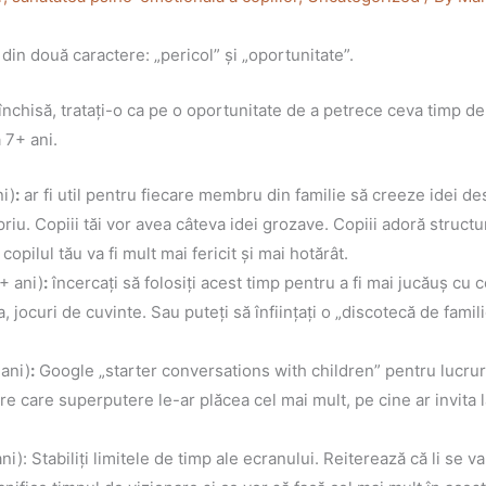
din două caractere: „pericol” și „oportunitate”.
închisă, tratați-o ca pe o oportunitate de a petrece ceva timp de 
a 7+ ani.
ni)
:
ar fi util pentru fiecare membru din familie să creeze idei de
priu. Copiii tăi vor avea câteva idei grozave. Copiii adoră structur
 copilul tău va fi mult mai fericit și mai hotărât.
+ ani)
:
încercați să folosiți acest timp pentru a fi mai jucăuș cu c
, jocuri de cuvinte. Sau puteți să înființați o „discotecă de famili
 ani)
:
Google „starter conversations with children” pentru lucruri
re care superputere le-ar plăcea cel mai mult, pe cine ar invita 
ni): Stabiliți limitele de timp ale ecranului. Reiterează că li s