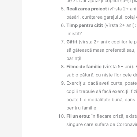
pe zi. Dar ajută-ți copilul să-și p
Realizarea proiect
(vîrsta 2+ ani
păsări, curățarea garajului, colaj 
Timp pentru citit
(vîrsta 2+ ani)
:
liniștit?
Gătit
(vîrsta 2+ ani): copiilor le
să gătească masa preferată sau, d
părinți!
Filme de familie
(vîrsta 5+ ani): 
sub o pătură, cu niște floricele
Exercițiu: dacă aveti curte, poate
copiii trebuie să facă exerciții f
poate fi o modalitate bună, dans i
pentru familie.
Fii un erou
: în fiecare criză, exi
singure care suferă de Coronaviru