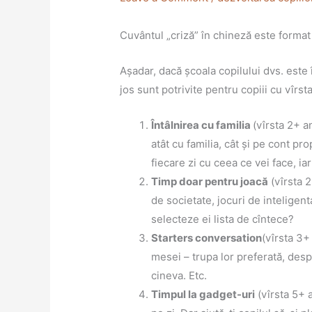
Cuvântul „criză” în chineză este format 
Așadar, dacă școala copilului dvs. este 
jos sunt potrivite pentru copiii cu vîrst
Întâlnirea cu familia
(vîrsta 2+ a
atât cu familia, cât și pe cont pro
fiecare zi cu ceea ce vei face, iar
Timp doar pentru joacă
(vîrsta 2
de societate, jocuri de inteligenta
selecteze ei lista de cîntece?
Starters conversation
(vîrsta 3+
mesei – trupa lor preferată, desp
cineva. Etc.
Timpul la gadget-uri
(vîrsta 5+ a